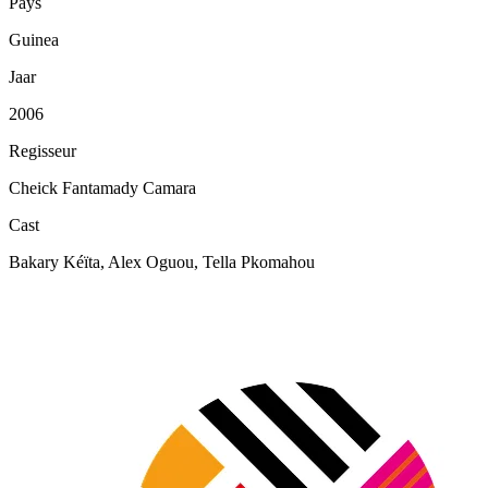
Pays
Guinea
Jaar
2006
Regisseur
Cheick Fantamady Camara
Cast
Bakary Kéïta, Alex Oguou, Tella Pkomahou