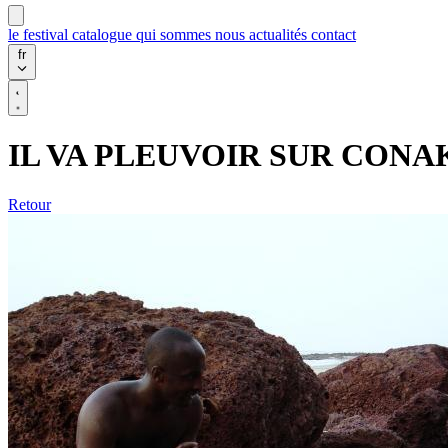
le festival
catalogue
qui sommes nous
actualités
contact
fr
IL VA PLEUVOIR SUR CONA
Retour