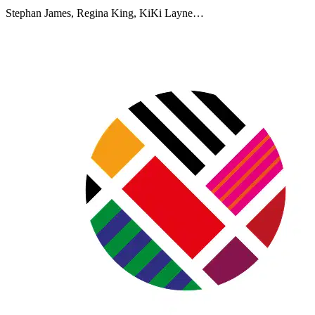
Stephan James, Regina King, KiKi Layne…