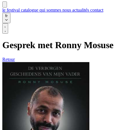
le festival
catalogue
qui sommes nous
actualités
contact
fr
Gesprek met Ronny Mosuse
Retour