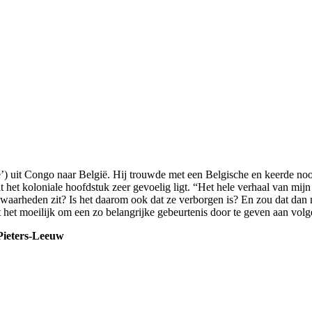
’) uit Congo naar België. Hij trouwde met een Belgische en keerde n
dat het koloniale hoofdstuk zeer gevoelig ligt. “Het hele verhaal van mi
rheden zit? Is het daarom ook dat ze verborgen is? En zou dat dan mete
het moeilijk om een zo belangrijke gebeurtenis door te geven aan vol
-Pieters-Leeuw