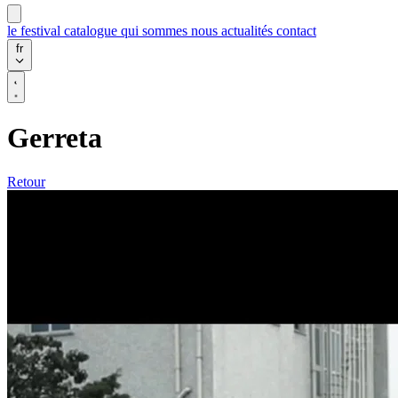
le festival
catalogue
qui sommes nous
actualités
contact
fr
Gerreta
Retour