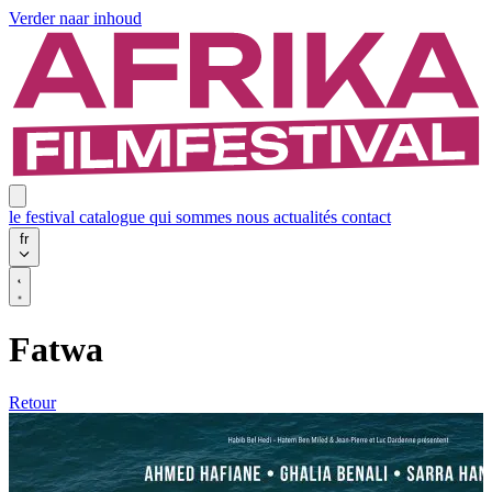
Verder naar inhoud
le festival
catalogue
qui sommes nous
actualités
contact
fr
Fatwa
Retour