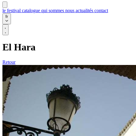
le festival
catalogue
qui sommes nous
actualités
contact
fr
El Hara
Retour