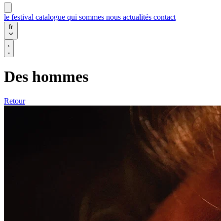
le festival
catalogue
qui sommes nous
actualités
contact
fr
Des hommes
Retour