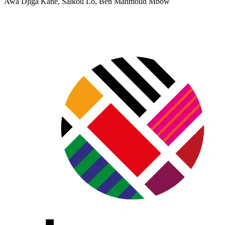
Awa Djiga Kane, Saikou Lo, Ben Mahmoud Mbow