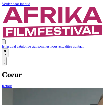
Verder naar inhoud
le festival
catalogue
qui sommes nous
actualités
contact
fr
Coeur
Retour