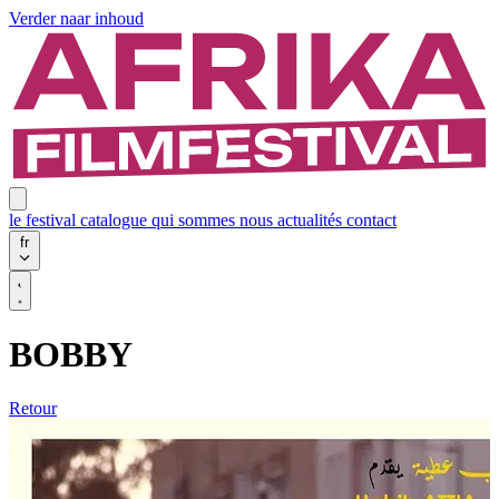
Verder naar inhoud
le festival
catalogue
qui sommes nous
actualités
contact
fr
BOBBY
Retour