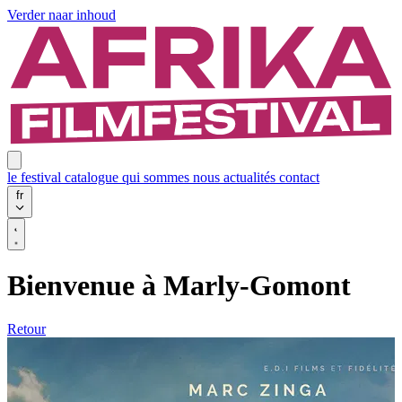
Verder naar inhoud
le festival
catalogue
qui sommes nous
actualités
contact
fr
Bienvenue à Marly-Gomont
Retour