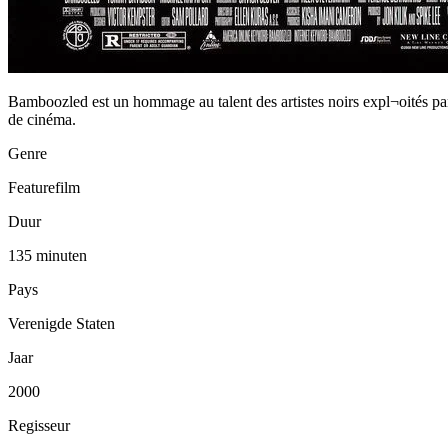
Bamboozled est un hommage au talent des artistes noirs expl¬oités par H
de cinéma.
Genre
Featurefilm
Duur
135 minuten
Pays
Verenigde Staten
Jaar
2000
Regisseur