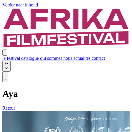
Verder naar inhoud
le festival
catalogue
qui sommes nous
actualités
contact
fr
Aya
Retour