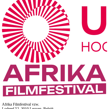
Afrika Filmfestival vzw.
Lodreef 52, 3010 Leuven, België