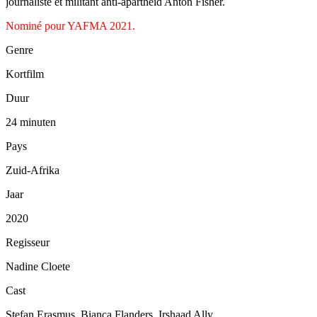
journaliste et militant anti-apartheid Anton Fisher.
Nominé pour YAFMA 2021.
Genre
Kortfilm
Duur
24 minuten
Pays
Zuid-Afrika
Jaar
2020
Regisseur
Nadine Cloete
Cast
Stefan Erasmus, Bianca Flanders, Irshaad Ally…