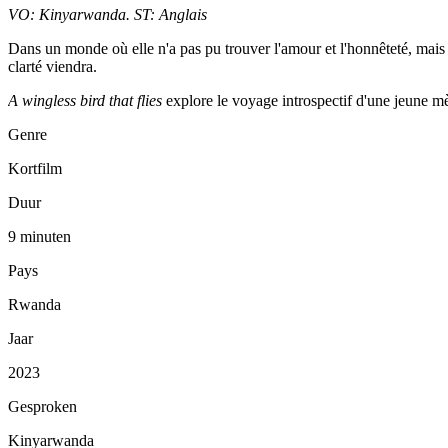
VO: Kinyarwanda
.
ST: Anglais
Dans un monde où elle n'a pas pu trouver l'amour et l'honnêteté, mais se
clarté viendra.
A wingless bird that flies
explore le voyage introspectif d'une jeune mèr
Genre
Kortfilm
Duur
9 minuten
Pays
Rwanda
Jaar
2023
Gesproken
Kinyarwanda