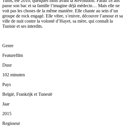
Tunis, été 2010, quelques mois avant la Révolution. Farah 18 ans
passe son bac et sa famille l’imagine déjà médecin… Mais elle ne
voit pas les choses de la même manière. Elle chante au sein d’un
groupe de rock engagé. Elle vibre, s’enivre, découvre l’amour et sa
ville de nuit contre la volonté d’Hayet, sa mère, qui connaît la
Tunisie et ses interdits.
Genre
Featurefilm
Duur
102 minuten
Pays
België, Frankrijk et Tunesië
Jaar
2015
Regisseur