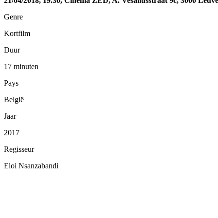
21/04/2018, 19.30, Cinema ZED, A. Vesaliusstraat 9c, 3000 Leuv
Genre
Kortfilm
Duur
17 minuten
Pays
België
Jaar
2017
Regisseur
Eloi Nsanzabandi