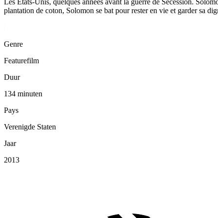
Les États-Unis, quelques années avant la guerre de Sécession. Solomo
plantation de coton, Solomon se bat pour rester en vie et garder sa dign
Genre
Featurefilm
Duur
134 minuten
Pays
Verenigde Staten
Jaar
2013