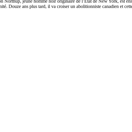
n Northup, jeune homme noir originaire de l’État de New York, est enl
ité. Douze ans plus tard, il va croiser un abolitionniste canadien et cet