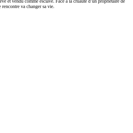
evé et vendu comme esclave. Face à la cruauté d’un propriétaire de
te rencontre va changer sa vie.