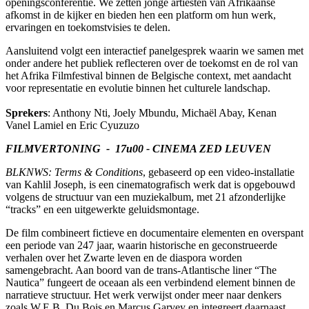
openingsconferentie. We zetten jonge artiesten van Afrikaanse
afkomst in de kijker en bieden hen een platform om hun werk,
ervaringen en toekomstvisies te delen.
Aansluitend volgt een interactief panelgesprek waarin we samen met
onder andere het publiek reflecteren over de toekomst en de rol van
het Afrika Filmfestival binnen de Belgische context, met aandacht
voor representatie en evolutie binnen het culturele landschap.
Sprekers
: Anthony Nti, Joely Mbundu, Michaël Abay, Kenan
Vanel Lamiel en Eric Cyuzuzo
FILMVERTONING - 17u00 - CINEMA ZED LEUVEN
BLKNWS: Terms & Conditions
, gebaseerd op een video-installatie
van Kahlil Joseph, is een cinematografisch werk dat is opgebouwd
volgens de structuur van een muziekalbum, met 21 afzonderlijke
“tracks” en een uitgewerkte geluidsmontage.
De film combineert fictieve en documentaire elementen en overspant
een periode van 247 jaar, waarin historische en geconstrueerde
verhalen over het Zwarte leven en de diaspora worden
samengebracht. Aan boord van de trans-Atlantische liner “The
Nautica” fungeert de oceaan als een verbindend element binnen de
narratieve structuur. Het werk verwijst onder meer naar denkers
zoals W.E.B. Du Bois en Marcus Garvey en integreert daarnaast