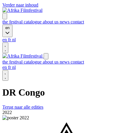
Verder naar inhoud
the festival
catalogue
about us
news
contact
en
en
fr
nl
the festival
catalogue
about us
news
contact
en
fr
nl
DR Congo
Terug naar alle edities
2022