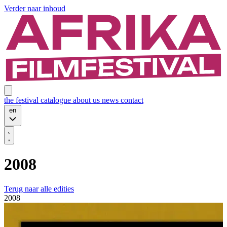
Verder naar inhoud
the festival
catalogue
about us
news
contact
en
2008
Terug naar alle edities
2008