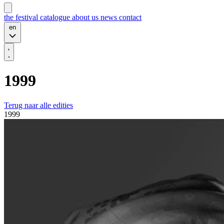
the festival
catalogue
about us
news
contact
en
1999
Terug naar alle edities
1999