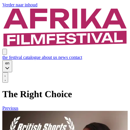
Verder naar inhoud
the festival
catalogue
about us
news
contact
en
The Right Choice
Previous