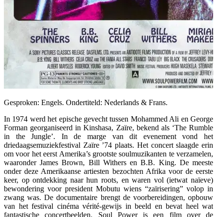
Gesproken: Engels. Ondertiteld: Nederlands & Frans.
In 1974 werd het epische gevecht tussen Mohammed Ali en George
Forman georganiseerd in Kinshasa, Zaïre, bekend als ‘The Rumble
in the Jungle’. In de marge van dit evenement vond het
driedaagsemuziekfestival Zaïre ’74 plaats. Het concert slaagde erin
om voor het eerst Amerika’s grootste soulmuzikanten te verzamelen,
waaronder James Brown, Bill Withers en B.B. King. De meeste
onder deze Amerikaanse artiesten bezochten Afrika voor de eerste
keer, op ontdekking naar hun roots, en waren vol (ietwat naïeve)
bewondering voor president Mobutu wiens “zaïrisering” volop in
zwang was. De documentaire brengt de voorbereidingen, opbouw
van het festival cinéma vérité-gewijs in beeld en bevat heel wat
fantastische concertbeelden. Soul Power is een film over de