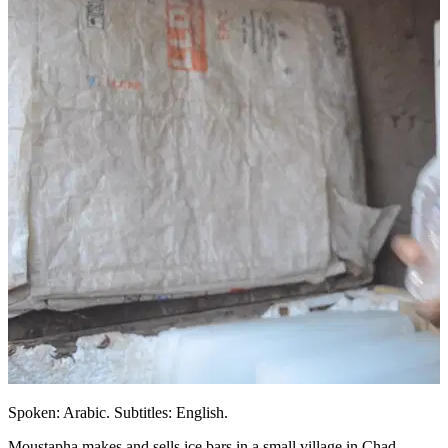
Spoken: Arabic. Subtitles: English.
Moustapha makes and sells ice bars in a small village in Chad.