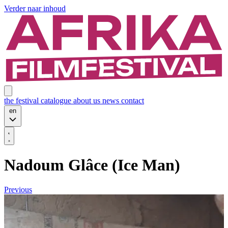
Verder naar inhoud
the festival
catalogue
about us
news
contact
en
Nadoum Glâce (Ice Man)
Previous