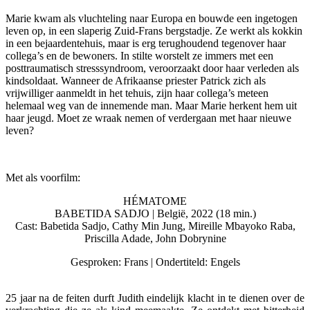
Marie kwam als vluchteling naar Europa en bouwde een ingetogen
leven op, in een slaperig Zuid-Frans bergstadje. Ze werkt als kokkin
in een bejaardentehuis, maar is erg terughoudend tegenover haar
collega’s en de bewoners. In stilte worstelt ze immers met een
posttraumatisch stresssyndroom, veroorzaakt door haar verleden als
kindsoldaat. Wanneer de Afrikaanse priester Patrick zich als
vrijwilliger aanmeldt in het tehuis, zijn haar collega’s meteen
helemaal weg van de innemende man. Maar Marie herkent hem uit
haar jeugd. Moet ze wraak nemen of verdergaan met haar nieuwe
leven?
Met als voorfilm:
HÉMATOME
BABETIDA SADJO | België, 2022 (18 min.)
Cast: Babetida Sadjo, Cathy Min Jung, Mireille Mbayoko Raba,
Priscilla Adade, John Dobrynine
Gesproken: Frans | Ondertiteld: Engels
25 jaar na de feiten durft Judith eindelijk klacht in te dienen over de