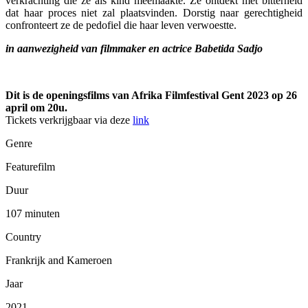
verkrachting die ze als kind meemaakte. Ze ontdekt met bitterheid
dat haar proces niet zal plaatsvinden. Dorstig naar gerechtigheid
confronteert ze de pedofiel die haar leven verwoestte.
in aanwezigheid van filmmaker en actrice Babetida Sadjo
Dit is de openingsfilms van Afrika Filmfestival Gent 2023 op 26
april om 20u.
Tickets verkrijgbaar via deze
link
Genre
Featurefilm
Duur
107 minuten
Country
Frankrijk and Kameroen
Jaar
2021