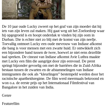
De 10 jaar oude Lucky zweert op het graf van zijn moeder dat hij
iets van zijn leven zal maken. Hij gaat weg uit het Zoeloedorp waar
hij opgegroeid is en hoopt onderdak te vinden bij zijn oom in
Durban. Die is echter niet zo blij met de komst van zijn neefje.
Toevallig ontmoet Lucky een oude mevrouw van Indiase afkomst
die bang is voor mensen met een zwarte huid. Er ontwikkelt zich
een bijzondere band tussen de twee, hoewel ze niet eens dezelfde
taal spreken. De cineast van Indiase afkomst Avie Luthra maakte
met Lucky een film die aangrijpt door zijn eenvoud. De prent
springt bijzonder gevoelig om met de barrières die in Zuid-Afrika
bestaan tussen de zwarten en de afstammelingen van Indiase
immigranten die ook als “kleurlingen” bestempeld werden door het
racistische apartheidsregime. De film werd meermaals bekroond en
won o.a. de eerste prijs op het Internationaal Filmfestival van
Bangalore in het zuiden van India.
Genre
Featurefilm