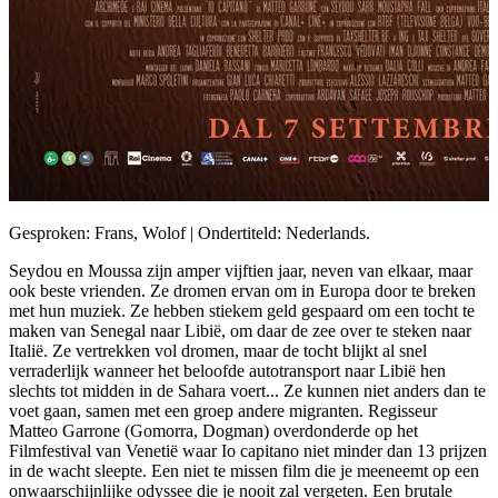
Gesproken: Frans, Wolof | Ondertiteld: Nederlands.
Seydou en Moussa zijn amper vijftien jaar, neven van elkaar, maar
ook beste vrienden. Ze dromen ervan om in Europa door te breken
met hun muziek. Ze hebben stiekem geld gespaard om een tocht te
maken van Senegal naar Libië, om daar de zee over te steken naar
Italië. Ze vertrekken vol dromen, maar de tocht blijkt al snel
verraderlijk wanneer het beloofde autotransport naar Libië hen
slechts tot midden in de Sahara voert... Ze kunnen niet anders dan te
voet gaan, samen met een groep andere migranten. Regisseur
Matteo Garrone (Gomorra, Dogman) overdonderde op het
Filmfestival van Venetië waar Io capitano niet minder dan 13 prijzen
in de wacht sleepte. Een niet te missen film die je meeneemt op een
onwaarschijnlijke odyssee die je nooit zal vergeten. Een brutale