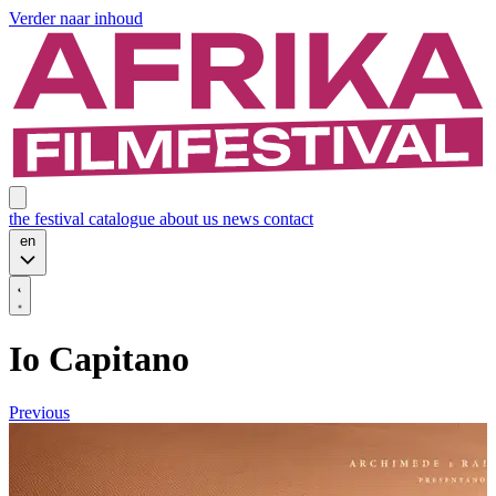
Verder naar inhoud
the festival
catalogue
about us
news
contact
en
Io Capitano
Previous