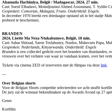
Ahamada Hachimiya, België / Madagascar, 2024, 27 min.
Cast: Soeuf Elbadawi, Moindjoumoi Ahmed Assoumani, T. Syldio Cr
Gesproken: Comorian, Malagasi, Frans. Ondertiteld: Engels.
In december 1976 breekt een driedaagse opstand uit in het stadje Mahaj
probeert te beschermen.
BRANDEN
2024, Lisette Ma Neza Ntukabumwe, België, 18 min.
Cast: Sahar Shirzad, Saron Tesfahuney, Nardos, Mukecuru Papa, 
Gesproken: Nederlands, Kinyarwanda. Ondertiteld: Engels
Branden
is een collectief gedicht over het branden van thuislanden, 
vrouwen over het verlaten van waar ze vandaan komen, over het ver
Tickets via cinema ZED of reserveren met de filmpas via deze
link
.
---
Over Belgian shorts
Voor de Belgian Shorts competitie selecteerden we acht straffe kortfi
De jury zal de winnaar bekendmaken op de Awards Avond op 27 april
Genre
Kortfilm