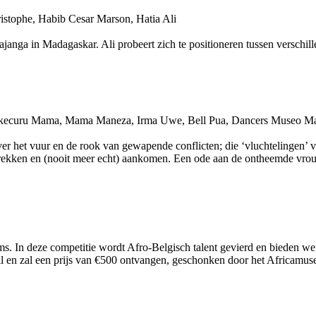
istophe, Habib Cesar Marson, Hatia Ali
anga in Madagaskar. Ali probeert zich te positioneren tussen verschille
Mukecuru Mama, Mama Maneza, Irma Uwe, Bell Pua, Dancers Museo Maf
over het vuur en de rook van gewapende conflicten; die ‘vluchtelingen’
trekken en (nooit meer echt) aankomen. Een ode aan de ontheemde vro
lms. In deze competitie wordt Afro-Belgisch talent gevierd en bieden w
 en zal een prijs van €500 ontvangen, geschonken door het Africamu