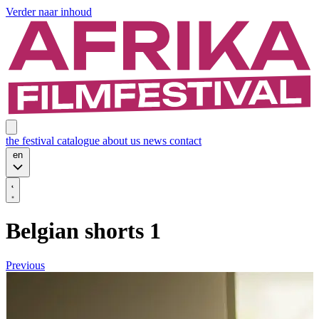
Verder naar inhoud
the festival
catalogue
about us
news
contact
en
Belgian shorts 1
Previous