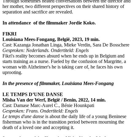
Through sometimes heated conversations between the director and
her mother, two different perspectives on their shared history of
separation and sacrifice are revealed.
In attendance of the filmmaker Jordie Koko.
FIKRI
Louisiana Mees-Fongang, België, 2023, 19 min.
Cast: Kazanga Jonathan Linga, Mieke Verdin, Sara De Bosschere
Gesproken: Nederlands. Ondertiteld: Engels
Fikri's reality becomes absurd when he ends up in Belgium and
starts training as a nurse. Fueled by the confusion of Margritte, a
woman with Alzheimer's he is taking care of, he faces his own
uprooting.
In the presence of filmmaker, Louisiana Mees-Fongang
LE TEMPS D’UNE DANSE
Misha Van der Werf, België / Benin, 2022, 14 min.
Cast: Damase Marc-Aurel C., Bénie Hounkpati
Gesproken: Frans. Ondertiteld: Engels
Le temps d'une danse
is about the daily life of a young Beninese
fisherman who is in the transition period between mourning the
death of a loved one and accepting it.