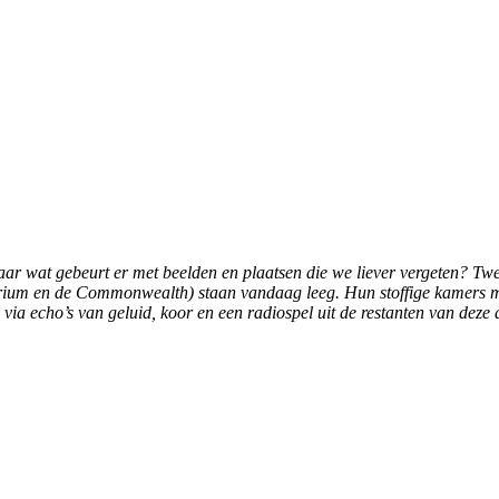
r wat gebeurt er met beelden en plaatsen die we liever vergeten? Twee
rium en de Commonwealth) staan vandaag leeg. Hun stoffige kamers me
s via echo’s van geluid, koor en een radiospel uit de restanten van dez