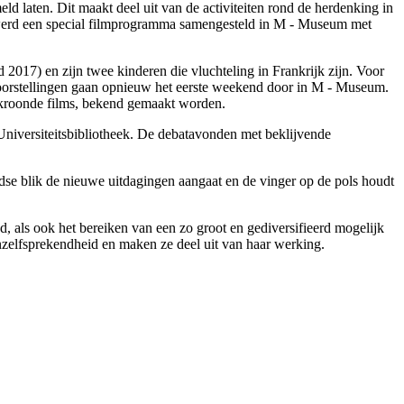
d laten. Dit maakt deel uit van de activiteiten rond de herdenking in
r werd een special filmprogramma samengesteld in M - Museum met
2017) en zijn twee kinderen die vluchteling in Frankrijk zijn. Voor
voorstellingen gaan opnieuw het eerste weekend door in M - Museum.
bekroonde films, bekend gemaakt worden.
niversiteitsbibliotheek. De debatavonden met beklijvende
ijdse blik de nieuwe uitdagingen aangaat en de vinger op de pols houdt
, als ook het bereiken van een zo groot en gediversifieerd mogelijk
anzelfsprekendheid en maken ze deel uit van haar werking.