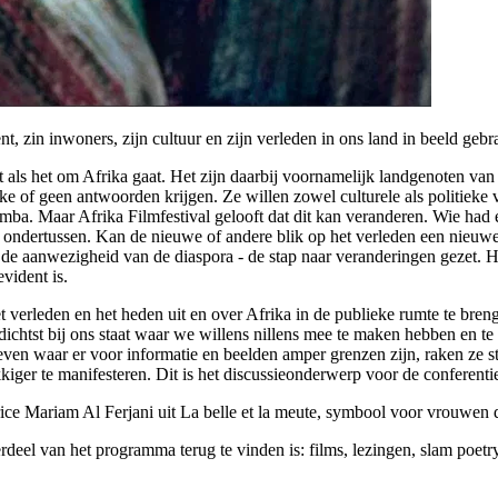
t, zin inwoners, zijn cultuur en zijn verleden in ons land in beeld geb
 als het om Afrika gaat. Het zijn daarbij voornamelijk landgenoten va
ke of geen antwoorden krijgen. Ze willen zowel culturele als politieke 
ba. Maar Afrika Filmfestival gelooft dat dit kan veranderen. Wie had e
r ondertussen. Kan de nieuwe of andere blik op het verleden een nieuw
 de aanwezigheid van de diaspora - de stap naar veranderingen gezet. H
evident is.
et verleden en het heden uit en over Afrika in de publieke rumte te bren
t dichtst bij ons staat waar we willens nillens mee te maken hebben en 
en waar er voor informatie en beelden amper grenzen zijn, raken ze ste
kiger te manifesteren. Dit is het discussieonderwerp voor de conferent
rice Mariam Al Ferjani uit La belle et la meute, symbool voor vrouwen 
derdeel van het programma terug te vinden is: films, lezingen, slam poe