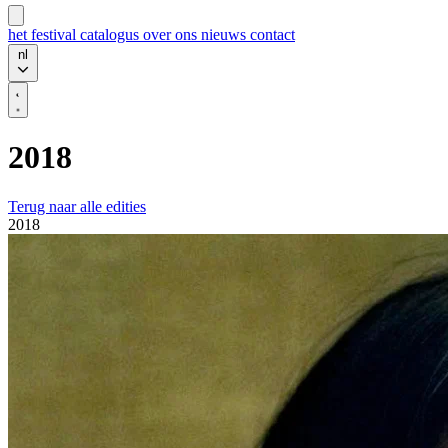
het festival
catalogus
over ons
nieuws
contact
nl
2018
Terug naar alle edities
2018