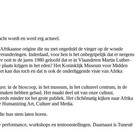
racht wordt en werd erg actueel.
n Afrikaanse origine die nu met ongeduld de vinger op de wonde
veranderingen. Inderdaad, voor hen is het onbegripelijk dat er nergens
r ooit in de jaren 1980 geloofd dat er in Vlaanderen Martin Luther-
e plaats krijgen in het eden? Het Koninklijk Museum voor Midden
et kan dus toch en dat is ook de onderliggende visie van Afrika
gen: in de bioscoop, in het museum, in het cultureel centrum, in de
te maken hebben gehad. Het maakt deel uit van onze cultuur,
eds minder tot het grote publiek. Het clichématig kijken naar Afrika
ie Humanizing Art, Culture and Media.
die hun stem laten horen.
try performance, workshops en tentoonstellingen. Daarnaast is Tunesië