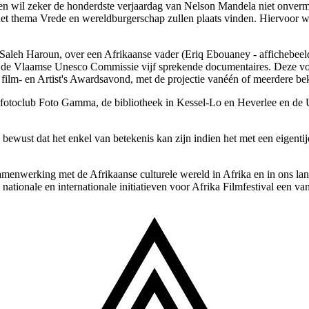
en wil zeker de honderdste verjaardag van Nelson Mandela niet onvermel
r het thema Vrede en wereldburgerschap zullen plaats vinden. Hiervoo
aleh Haroun, over een Afrikaanse vader (Eriq Ebouaney - affichebeeld 
van de Vlaamse Unesco Commissie vijf sprekende documentaires. Deze 
e film- en Artist's Awardsavond, met de projectie vanéén of meerdere 
fotoclub Foto Gamma, de bibliotheek in Kessel-Lo en Heverlee en de U
n bewust dat het enkel van betekenis kan zijn indien het met een eigent
menwerking met de Afrikaanse culturele wereld in Afrika en in ons land
ationale en internationale initiatieven voor Afrika Filmfestival een v