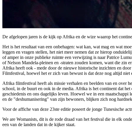
De afgelopen jaren is de kijk op Afrika en de wize waarop het continen
Het is het resultaat van een onbehagen: wat kan, wat mag en wat moet
leggen en vragen stellen, het niet meer nemen dat ze hierop onduidelij
of amper in onze publieke ruimte een verwijzing is naar Patrice Lumum
of Nelson Mandela-pleinen en -straten zouden komen, want die zin e
Afrika heeft ook - mede door de nieuwe historische inzichten en door
Filmfestival, hoewel het er zich van bewust is dat deze nog altijd niet 
Afrika filmfestival heeft als missie verhalen en beelden van en over h
school, in de buurt en ook in de media. Afrika is het continent dat he
geschiedenis en ons dagelijks leven. Hoewel we in een maatschappi lev
en de "deshumanisering" van zijn bewoners, blijken zich nog hardnek
Voor de affiche van deze 23ste editie poseert de jonge Tunesische act
We are Womanists, dit is de rode draad van het festival die in elk on
een van de landen dat in de kijker staat.