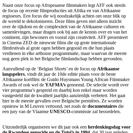
Naast onze focus op Afropeaanse filmmakers legt AFF ook steeds
de focus op recente filmproducties uit Afrika en van Afrikaanse
regisseurs. Een focus die wij noodzakelijk achten om onze blik op
de wereld te dekoloniseren. Deze films geven niet alleen inzicht
over de rijkdom en de complexiteit van de Afrikaanse culturen en
samenlevingen, maar dragen ook bij aan de kennis over en van het
continent, zijn bewoners en vooral zijn creativiteit. AFF presenteert
in Cinema ZED de nieuwste films die op grote internationale
filmfestivals al grote ogen hebben gegooid en die hun plaats
verdienen in elke arthouse programmatie, maar waarvan de meeste
nog geen plek in het Belgische filmlandschap hebben gevonden.
Aanvullend op de ‘Belgian Shorts’ en de focus op
Afrikaanse
langspelers
, vindt dit jaar de 10de editie plaats voor de beste
Afrikaanse kortfilm: de Guido Huysmans Young African Filmmaker
Awards of ook wel de
YAFMA’s
genoemd. De selectie wordt over
vier programma’s gespreid en daarbij kon enkel maar worden
vastgesteld dat de kwaliteit jaarlijks aanzienlijk verbetert. Het gaat
hier in de meeste gevallen over Belgische premières. Ze worden
opnieuw in M Leuven vertoond, net zoals de
documentaires
die
een jury van de Vlaamse
UNESCO
-commissie zal beoordelen.
Uitzonderlijk organiseren we dit jaar ook een
herdenkingsdag voor
de Rwandese genocide op de Tutsi’s in 1994,
dat 30 jaar geleden