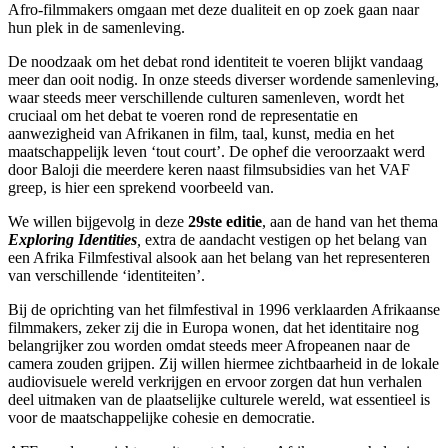
Afro-filmmakers omgaan met deze dualiteit en op zoek gaan naar
hun plek in de samenleving.
De noodzaak om het debat rond identiteit te voeren blijkt vandaag
meer dan ooit nodig. In onze steeds diverser wordende samenleving,
waar steeds meer verschillende culturen samenleven, wordt het
cruciaal om het debat te voeren rond de representatie en
aanwezigheid van Afrikanen in film, taal, kunst, media en het
maatschappelijk leven ‘tout court’. De ophef die veroorzaakt werd
door Baloji die meerdere keren naast filmsubsidies van het VAF
greep, is hier een sprekend voorbeeld van.
We willen bijgevolg in deze
29ste editie
, aan de hand van het thema
Exploring Identities
,
extra de aandacht vestigen op het belang van
een Afrika Filmfestival alsook aan het belang van het representeren
van verschillende ‘identiteiten’.
Bij de oprichting van het filmfestival in 1996 verklaarden Afrikaanse
filmmakers, zeker zij die in Europa wonen, dat het identitaire nog
belangrijker zou worden omdat steeds meer Afropeanen naar de
camera zouden grijpen. Zij willen hiermee zichtbaarheid in de lokale
audiovisuele wereld verkrijgen en ervoor zorgen dat hun verhalen
deel uitmaken van de plaatselijke culturele wereld, wat essentieel is
voor de maatschappelijke cohesie en democratie.