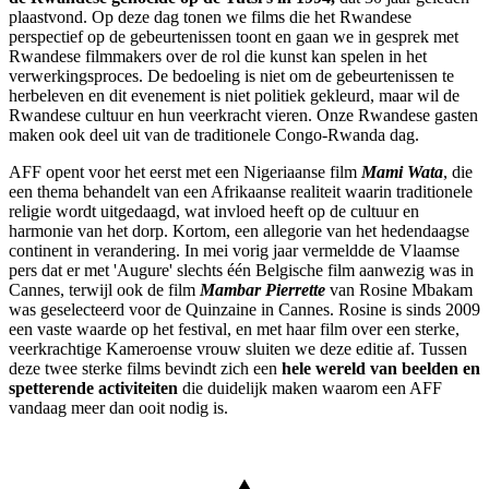
plaastvond. Op deze dag tonen we films die het Rwandese
perspectief op de gebeurtenissen toont en gaan we in gesprek met
Rwandese filmmakers over de rol die kunst kan spelen in het
verwerkingsproces. De bedoeling is niet om de gebeurtenissen te
herbeleven en dit evenement is niet politiek gekleurd, maar wil de
Rwandese cultuur en hun veerkracht vieren. Onze Rwandese gasten
maken ook deel uit van de traditionele Congo-Rwanda dag.
AFF opent voor het eerst met een Nigeriaanse film
Mami Wata
, die
een thema behandelt van een Afrikaanse realiteit waarin traditionele
religie wordt uitgedaagd, wat invloed heeft op de cultuur en
harmonie van het dorp. Kortom, een allegorie van het hedendaagse
continent in verandering. In mei vorig jaar vermeldde de Vlaamse
pers dat er met 'Augure' slechts één Belgische film aanwezig was in
Cannes, terwijl ook de film
Mambar Pierrette
van Rosine Mbakam
was geselecteerd voor de Quinzaine in Cannes. Rosine is sinds 2009
een vaste waarde op het festival, en met haar film over een sterke,
veerkrachtige Kameroense vrouw sluiten we deze editie af. Tussen
deze twee sterke films bevindt zich een
hele wereld van beelden en
spetterende activiteiten
die duidelijk maken waarom een AFF
vandaag meer dan ooit nodig is.