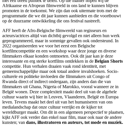
met een breed publiek te delen. Op die manier hopen wij de
Afrikaanse en Afropean filmwereld in ons land te kunnen blijven
promoten in de toekomst. We zijn dan ook uitermate trots met de
programmatie die we dit jaar kunnen aanbieden en die voortbouwt
op de duurzame ontwikkeling die ons festival nastreeft.
AFF heeft de Afro-Belgische filmwereld van regisseurs en
acteurs/actrices altijd van dichtbij gevolgd en niet alleen hun werk
geprogrammeerd, maar in sommige gevallen ook ondersteund. In
2022 organiseerden we voor het eerst een Belgische
kortfilmcompetitie en een workshop waar deze jonge en diverse
filmmakers elkaar konden ontmoeten. Ook dit jaar kan je deze
interessante en erg sterke kortfilms ontdekken in de
Belgian Shorts
competitie. Hun verhalen draaien vaak rond identiteit, met
gemeenschappelijke maar ook totaal andere invalshoeken. Socio-
culturele en politieke invloeden die filmmakers uit Congo of
Rwanda direct of indirect ondergaan, zijn anders dan die van
filmmakers uit Ghana, Nigeria of Marokko, vooral wanneer ze in
België wonen. Deze complexiteit maakt deel uit van de algehele
cultuur waarin wij hier in Leuven, Vlaanderen, België en Europa
leven. Tevens maakt het deel uit van het humaniseren van ons
medialandschap dat onze cultuur verrijkt en de kijker tot
wereldburger maakt. Om dit in een algemeen perspectief te plaatsen,
kijkt AFF ook verder dan enkel naar film, maar ook naar de andere
kunsten; van
dans, illustratoren en auteurs, tot mode en muziek.