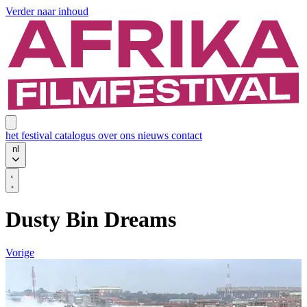
Verder naar inhoud
het festival
catalogus
over ons
nieuws
contact
nl
Dusty Bin Dreams
Vorige