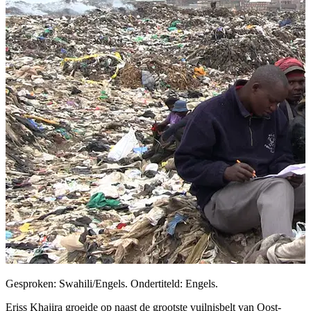
Gesproken: Swahili/Engels. Ondertiteld: Engels.
Eriss Khajira groeide op naast de grootste vuilnisbelt van Oost-