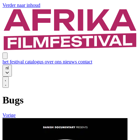
Verder naar inhoud
het festival
catalogus
over ons
nieuws
contact
nl
Bugs
Vorige