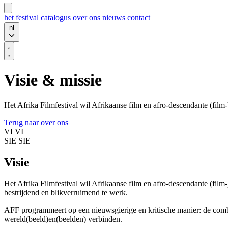
het festival
catalogus
over ons
nieuws
contact
nl
Visie & missie
Het Afrika Filmfestival wil Afrikaanse film en afro-descendante (f
Terug naar over ons
VI
VI
SIE
SIE
Visie
Het Afrika Filmfestival wil Afrikaanse film en afro-descendante (film
bestrijdend en blikverruimend te werk.
AFF programmeert op een nieuwsgierige en kritische manier: de combi
wereld(beeld)en(beelden) verbinden.