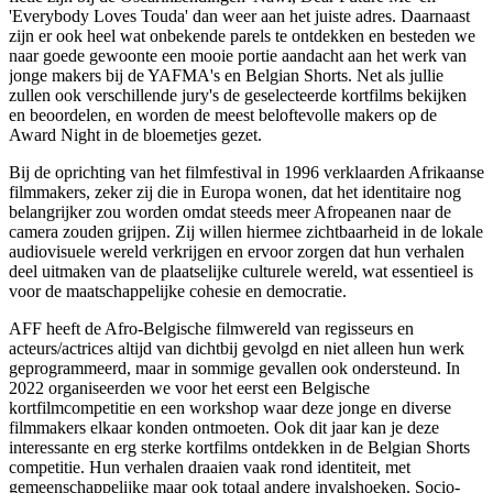
'Everybody Loves Touda' dan weer aan het juiste adres. Daarnaast
zijn er ook heel wat onbekende parels te ontdekken en besteden we
naar goede gewoonte een mooie portie aandacht aan het werk van
jonge makers bij de YAFMA's en Belgian Shorts. Net als jullie
zullen ook verschillende jury's de geselecteerde kortfilms bekijken
en beoordelen, en worden de meest beloftevolle makers op de
Award Night in de bloemetjes gezet.
Bij de oprichting van het filmfestival in 1996 verklaarden Afrikaanse
filmmakers, zeker zij die in Europa wonen, dat het identitaire nog
belangrijker zou worden omdat steeds meer Afropeanen naar de
camera zouden grijpen. Zij willen hiermee zichtbaarheid in de lokale
audiovisuele wereld verkrijgen en ervoor zorgen dat hun verhalen
deel uitmaken van de plaatselijke culturele wereld, wat essentieel is
voor de maatschappelijke cohesie en democratie.
AFF heeft de Afro-Belgische filmwereld van regisseurs en
acteurs/actrices altijd van dichtbij gevolgd en niet alleen hun werk
geprogrammeerd, maar in sommige gevallen ook ondersteund. In
2022 organiseerden we voor het eerst een Belgische
kortfilmcompetitie en een workshop waar deze jonge en diverse
filmmakers elkaar konden ontmoeten. Ook dit jaar kan je deze
interessante en erg sterke kortfilms ontdekken in de Belgian Shorts
competitie. Hun verhalen draaien vaak rond identiteit, met
gemeenschappelijke maar ook totaal andere invalshoeken. Socio-