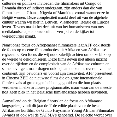
culturele en politieke invloeden die filmmakers uit Congo of
Rwanda direct of indirect ondergaan, zijn anders dan die van
filmmakers uit Ghana, Nigeria of Marokko, vooral wanneer ze in
België wonen. Deze complexiteit maakt deel uit van de algehele
cultuur waarin wij hier in Leuven, Vlaanderen, België en Europa
leven. Tevens maakt het deel uit van het humaniseren van ons
medialandschap dat onze cultuur verrijkt en de kijker tot
wereldburger maakt.
Naast onze focus op Afropeaanse filmmakers legt AFF ook steeds
de focus op recente filmproducties uit Afrika en van Afrikaanse
regisseurs. Een focus die wij noodzakelijk achten om onze blik op
de wereld te dekoloniseren. Deze films geven niet alleen inzicht
over de rijkdom en de complexiteit van de Afrikaanse culturen en
samenlevingen, maar dragen ook bij aan de kennis over en van het
continent, zijn bewoners en vooral zijn creativiteit. AFF presenteert
in Cinema ZED de nieuwste films die op grote internationale
filmfestivals al grote ogen hebben gegooid en die hun plaats
verdienen in elke arthouse programmatie, maar waarvan de meeste
nog geen plek in het Belgische filmlandschap hebben gevonden.
Aanvullend op de 'Belgian Shorts' en de focus op Afrikaanse
langspelers, vindt dit jaar de 11de editie plaats voor de beste
Afrikaanse kortfilm: de Guido Huysmans Young African Filmmaker
Awards of ook wel de YAFMA's genoemd. De selectie wordt over