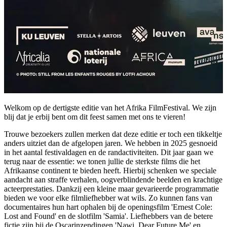
Welkom op de dertigste editie van het Afrika FilmFestival. We zijn
blij dat je erbij bent om dit feest samen met ons te vieren!
Trouwe bezoekers zullen merken dat deze editie er toch een tikkeltje
anders uitziet dan de afgelopen jaren. We hebben in 2025 gesnoeid
in het aantal festivaldagen en de randactiviteiten. Dit jaar gaan we
terug naar de essentie: we tonen jullie de sterkste films die het
Afrikaanse continent te bieden heeft. Hierbij schenken we speciale
aandacht aan straffe verhalen, oogverblindende beelden en krachtige
acteerprestaties. Dankzij een kleine maar gevarieerde programmatie
bieden we voor elke filmliefhebber wat wils. Zo kunnen fans van
documentaires hun hart ophalen bij de openingsfilm 'Ernest Cole:
Lost and Found' en de slotfilm 'Samia'. Liefhebbers van de betere
fictie zijn bij de Oscarinzendingen 'Nawi, Dear Future Me' en