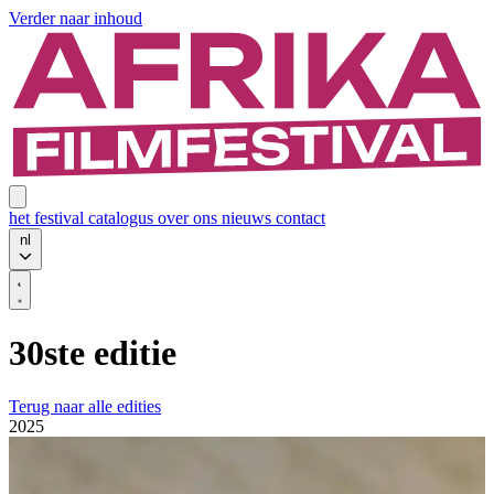
Verder naar inhoud
het festival
catalogus
over ons
nieuws
contact
nl
30ste editie
Terug naar alle edities
2025