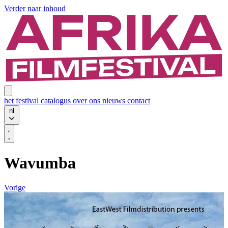
Verder naar inhoud
het festival
catalogus
over ons
nieuws
contact
nl
Wavumba
Vorige