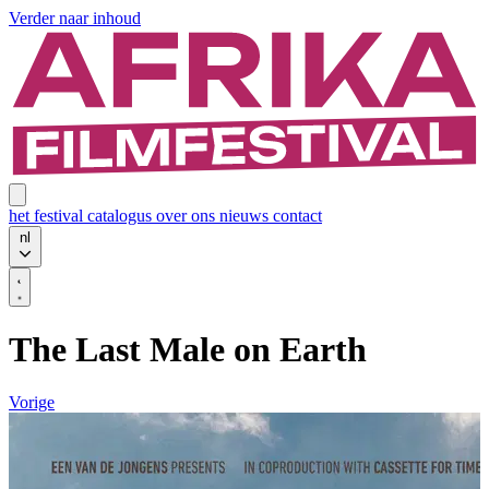
Verder naar inhoud
het festival
catalogus
over ons
nieuws
contact
nl
The Last Male on Earth
Vorige