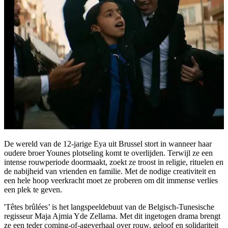
De wereld van de 12-jarige Eya uit Brussel stort in wanneer haar
oudere broer Younes plotseling komt te overlijden. Terwijl ze een
intense rouwperiode doormaakt, zoekt ze troost in religie, rituelen en
de nabijheid van vrienden en familie. Met de nodige creativiteit en
een hele hoop veerkracht moet ze proberen om dit immense verlies
een plek te geven.
'Têtes brûlées’ is het langspeeldebuut van de Belgisch-Tunesische
regisseur Maja Ajmia Yde Zellama. Met dit ingetogen drama brengt
ze een teder coming-of-ageverhaal over rouw, geloof en solidariteit