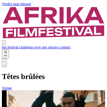
Verder naar inhoud
het festival
catalogus
over ons
nieuws
contact
nl
Têtes brûlées
Vorige