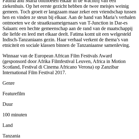
Fatima and Maria ontmoeten elkaar in de wachtrij van een
ziekenhuis. Op het eerste gezicht hebben de twee meisjes weinig
gemeen. Toch groeit er langzaam maar zeker een vriendschap tussen
hen en vinden ze steun bij elkaar. Aan de hand van Maria’s verhalen
ontmoeten we de straatkraameigenaars van T-Junction in Dar-es
Salaam: een hechte gemeenschap aan de rand van de maatschappij
die liefde en leed met elkaar deelt. Fatima komt uit een welgesteld
Indisch-Tanzaniaans gezin. Haar verhaal verkent de thema’s van
etniciteit en sociale klassen binnen de Tanzaniaanse samenleving.
Winnaar van de European African Film Festivals Award
(gesponsord door Afrika Filmfestival Leuven, Africa in Motion
Scotland, Festival di Cinema Africano Verona) op Zanzibar
International Film Festival 2017.
Genre
Featurefilm
Duur
100 minuten
Land
Tanzania