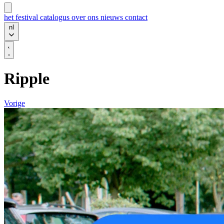
het festival
catalogus
over ons
nieuws
contact
nl
Ripple
Vorige