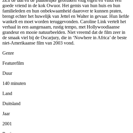
zich de taal en de plaatselijke gebruiken vlug eigen en vindt een
goede vriend in de kok Owuor. Het gemis van hun huis en hun
familieleden en hun onbekwaamheid daarover te kunnen praten,
brengt echter het huwelijk van Jettel en Walter in gevaar. Hun liefde
wankelt en moet worden teruggevonden. Caroline Link vertelt het
verhaal in een aangenaam, rustig tempo, met Hollywoodiaanse
grandeur en mooie natuurbeelden. Niet vreemd dat de film zeer in
de smaak viel bij de Oscarjury, die in ‘Nowhere in Africa’ de beste
niet-Amerikaanse film van 2003 vond.
Genre
Featurefilm
Duur
140 minuten
Land
Duitsland
Jaar
2001