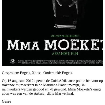
Gesproken: Engels, Xhosa. Ondertiteld: Engels.
Op 16 augustus 2012 opende de Zuid-Afrikaanse politie het vuur op
stakende mijnwerkers in de Marikana Platinum-mijn, 34
mijnwerkers werden gedood en 78 gewond. Mma Moeketsi's enige
zoon was een van de stakers - dit is háár verhaal.
Genre