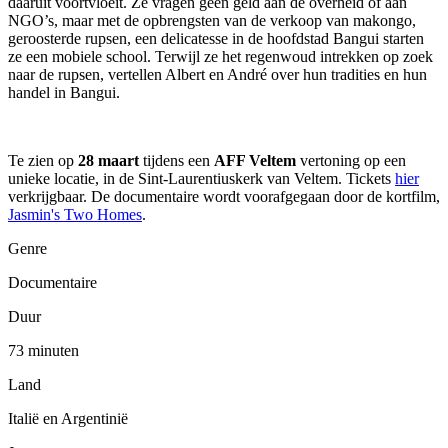
daaruit voortvloeit. Ze vragen geen geld aan de overheid of aan
NGO’s, maar met de opbrengsten van de verkoop van makongo,
geroosterde rupsen, een delicatesse in de hoofdstad Bangui starten
ze een mobiele school. Terwijl ze het regenwoud intrekken op zoek
naar de rupsen, vertellen Albert en André over hun tradities en hun
handel in Bangui.
Te zien op
28 maart
tijdens een
AFF Veltem
vertoning op een
unieke locatie, in de Sint-Laurentiuskerk van Veltem. Tickets
hier
verkrijgbaar. De documentaire wordt voorafgegaan door de kortfilm,
Jasmin's Two Homes
.
Genre
Documentaire
Duur
73 minuten
Land
Italië en Argentinië