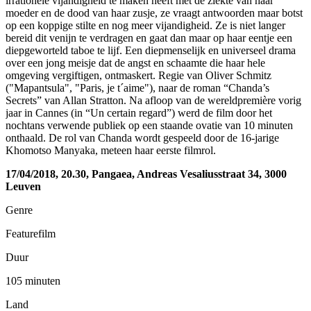
irrationele vijandigheid te maken heeft met de ziekte van haar
moeder en de dood van haar zusje, ze vraagt antwoorden maar botst
op een koppige stilte en nog meer vijandigheid. Ze is niet langer
bereid dit venijn te verdragen en gaat dan maar op haar eentje een
diepgeworteld taboe te lijf. Een diepmenselijk en universeel drama
over een jong meisje dat de angst en schaamte die haar hele
omgeving vergiftigen, ontmaskert. Regie van Oliver Schmitz
("Mapantsula", "Paris, je t´aime"), naar de roman “Chanda’s
Secrets” van Allan Stratton. Na afloop van de wereldpremière vorig
jaar in Cannes (in “Un certain regard”) werd de film door het
nochtans verwende publiek op een staande ovatie van 10 minuten
onthaald. De rol van Chanda wordt gespeeld door de 16-jarige
Khomotso Manyaka, meteen haar eerste filmrol.
17/04/2018, 20.30, Pangaea, Andreas Vesaliusstraat 34, 3000
Leuven
Genre
Featurefilm
Duur
105 minuten
Land