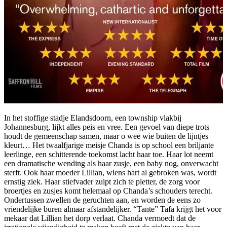
In het stoffige stadje Elandsdoorn, een township vlakbij
Johannesburg, lijkt alles peis en vree. Een gevoel van diepe trots
houdt de gemeenschap samen, maar o wee wie buiten de lijntjes
kleurt… Het twaalfjarige meisje Chanda is op school een briljante
leerlinge, een schitterende toekomst lacht haar toe. Haar lot neemt
een dramatische wending als haar zusje, een baby nog, onverwacht
sterft. Ook haar moeder Lillian, wiens hart al gebroken was, wordt
ernstig ziek. Haar stiefvader zuipt zich te pletter, de zorg voor
broertjes en zusjes komt helemaal op Chanda’s schouders terecht.
Ondertussen zwellen de geruchten aan, en worden de eens zo
vriendelijke buren almaar afstandelijker. “Tante” Tafa krijgt het voor
mekaar dat Lillian het dorp verlaat. Chanda vermoedt dat de