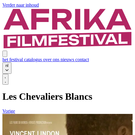
Verder naar inhoud
het festival
catalogus
over ons
nieuws
contact
nl
Les Chevaliers Blancs
Vorige