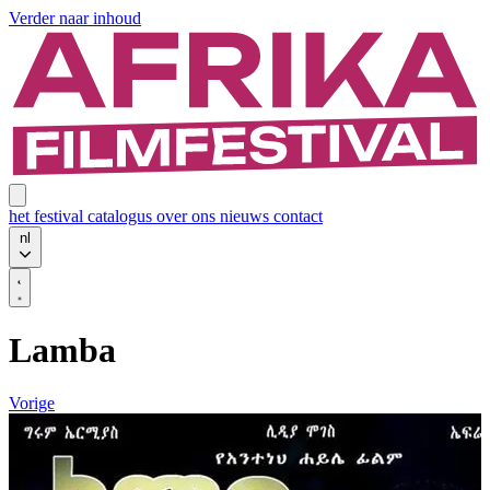
Verder naar inhoud
het festival
catalogus
over ons
nieuws
contact
nl
Lamba
Vorige