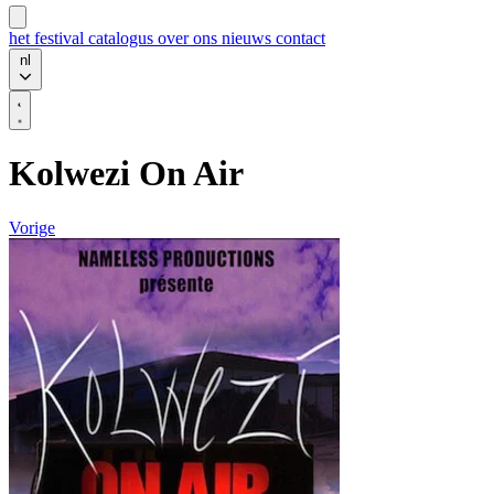
het festival
catalogus
over ons
nieuws
contact
nl
Kolwezi On Air
Vorige