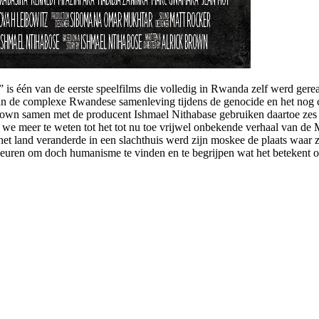
is één van de eerste speelfilms die volledig in Rwanda zelf werd gere
g van de complexe Rwandese samenleving tijdens de genocide en het no
Brown samen met de producent Ishmael Nithabase gebruiken daartoe zes v
n we meer te weten tot het tot nu toe vrijwel onbekende verhaal van de
 het land veranderde in een slachthuis werd zijn moskee de plaats waar
euren om doch humanisme te vinden en te begrijpen wat het betekent om 