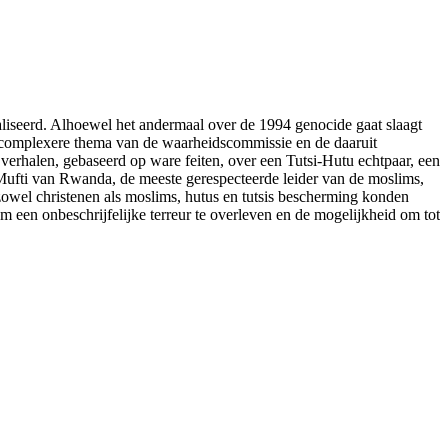
aliseerd. Alhoewel het andermaal over de 1994 genocide gaat slaagt
g complexere thema van de waarheidscommissie en de daaruit
erhalen, gebaseerd op ware feiten, over een Tutsi-Hutu echtpaar, een
 Mufti van Rwanda, de meeste gerespecteerde leider van de moslims,
 zowel christenen als moslims, hutus en tutsis bescherming konden
een onbeschrijfelijke terreur te overleven en de mogelijkheid om tot